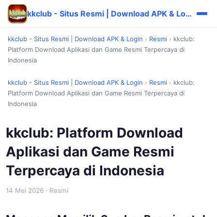
kkclub - Situs Resmi | Download APK & Login
kkclub - Situs Resmi | Download APK & Login
›
Resmi
›
kkclub:
Platform Download Aplikasi dan Game Resmi Terpercaya di
Indonesia
kkclub - Situs Resmi | Download APK & Login
›
Resmi
›
kkclub:
Platform Download Aplikasi dan Game Resmi Terpercaya di
Indonesia
kkclub: Platform Download
Aplikasi dan Game Resmi
Terpercaya di Indonesia
14 Mei 2026
· Resmi