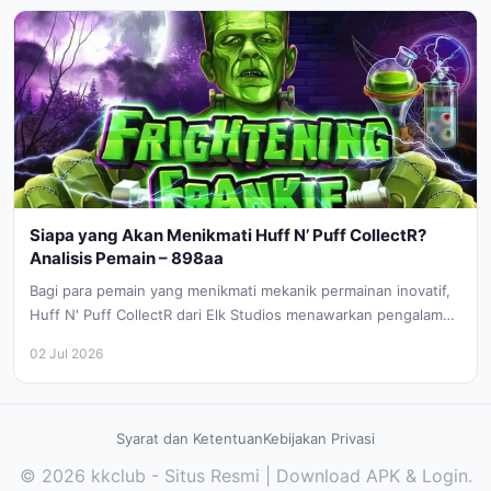
Siapa yang Akan Menikmati Huff N’ Puff CollectR?
Analisis Pemain – 898aa
Bagi para pemain yang menikmati mekanik permainan inovatif,
Huff N' Puff CollectR dari Elk Studios menawarkan pengalaman
yang cukup unik....
02 Jul 2026
Syarat dan Ketentuan
Kebijakan Privasi
© 2026 kkclub - Situs Resmi | Download APK & Login.