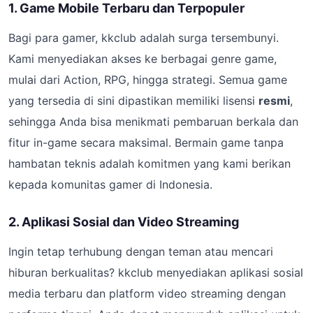
1. Game Mobile Terbaru dan Terpopuler
Bagi para gamer, kkclub adalah surga tersembunyi.
Kami menyediakan akses ke berbagai genre game,
mulai dari Action, RPG, hingga strategi. Semua game
yang tersedia di sini dipastikan memiliki lisensi
resmi
,
sehingga Anda bisa menikmati pembaruan berkala dan
fitur in-game secara maksimal. Bermain game tanpa
hambatan teknis adalah komitmen yang kami berikan
kepada komunitas gamer di Indonesia.
2. Aplikasi Sosial dan Video Streaming
Ingin tetap terhubung dengan teman atau mencari
hiburan berkualitas? kkclub menyediakan aplikasi sosial
media terbaru dan platform video streaming dengan