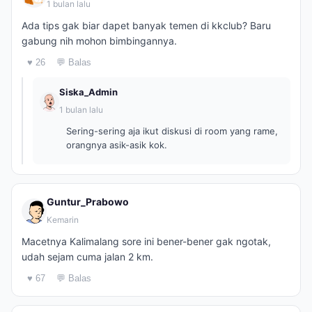
1 bulan lalu
Ada tips gak biar dapet banyak temen di kkclub? Baru
gabung nih mohon bimbingannya.
♥ 26
💬 Balas
Siska_Admin
1 bulan lalu
Sering-sering aja ikut diskusi di room yang rame,
orangnya asik-asik kok.
Guntur_Prabowo
Kemarin
Macetnya Kalimalang sore ini bener-bener gak ngotak,
udah sejam cuma jalan 2 km.
♥ 67
💬 Balas