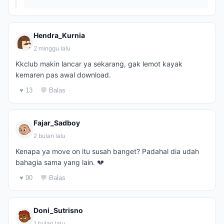
Hendra_Kurnia
2 minggu lalu
Kkclub makin lancar ya sekarang, gak lemot kayak
kemaren pas awal download.
♥ 13
💬 Balas
Fajar_Sadboy
2 bulan lalu
Kenapa ya move on itu susah banget? Padahal dia udah
bahagia sama yang lain. 💔
♥ 90
💬 Balas
Doni_Sutrisno
1 bulan lalu