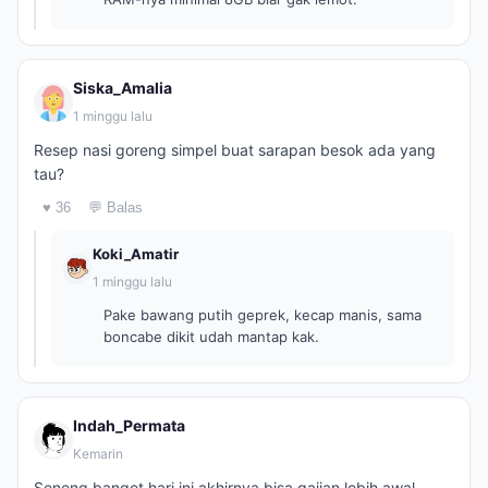
Siska_Amalia
1 minggu lalu
Resep nasi goreng simpel buat sarapan besok ada yang
tau?
♥ 36
💬 Balas
Koki_Amatir
1 minggu lalu
Pake bawang putih geprek, kecap manis, sama
boncabe dikit udah mantap kak.
Indah_Permata
Kemarin
Seneng banget hari ini akhirnya bisa gajian lebih awal,