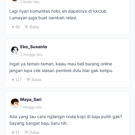
2 bulan lalu
Lagi nyari komunitas hobi, eh dapetnya di kkclub.
Lumayan juga buat nambah relasi.
♥ 49
💬 Balas
Eko_Susanto
2 minggu lalu
Ingat ya teman-teman, kalau mau beli barang online
jangan lupa cek ulasan pembeli dulu biar gak ketipu.
♥ 117
💬 Balas
Maya_Sari
1 minggu lalu
Ada yang tau cara ngilangin noda kopi di baju putih gak?
Sayang banget baju baru nih.
♥ 11
💬 Balas