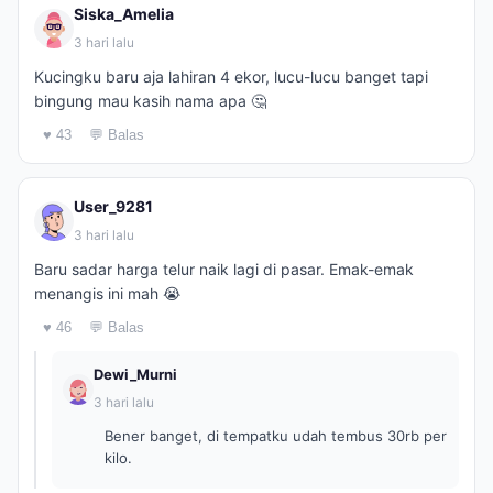
Siska_Amelia
3 hari lalu
Kucingku baru aja lahiran 4 ekor, lucu-lucu banget tapi
bingung mau kasih nama apa 🤔
♥ 43
💬 Balas
User_9281
3 hari lalu
Baru sadar harga telur naik lagi di pasar. Emak-emak
menangis ini mah 😭
♥ 46
💬 Balas
Dewi_Murni
3 hari lalu
Bener banget, di tempatku udah tembus 30rb per
kilo.