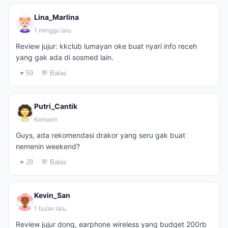
Lina_Marlina
1 minggu lalu
Review jujur: kkclub lumayan oke buat nyari info receh
yang gak ada di sosmed lain.
♥ 59
💬 Balas
Putri_Cantik
Kemarin
Guys, ada rekomendasi drakor yang seru gak buat
nemenin weekend?
♥ 28
💬 Balas
Kevin_San
1 bulan lalu
Review jujur dong, earphone wireless yang budget 200rb