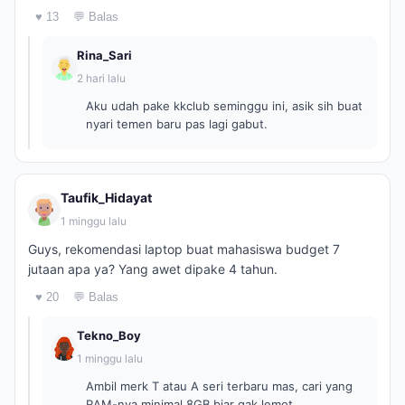
♥ 13
💬 Balas
Rina_Sari
2 hari lalu
Aku udah pake kkclub seminggu ini, asik sih buat
nyari temen baru pas lagi gabut.
Taufik_Hidayat
1 minggu lalu
Guys, rekomendasi laptop buat mahasiswa budget 7
jutaan apa ya? Yang awet dipake 4 tahun.
♥ 20
💬 Balas
Tekno_Boy
1 minggu lalu
Ambil merk T atau A seri terbaru mas, cari yang
RAM-nya minimal 8GB biar gak lemot.