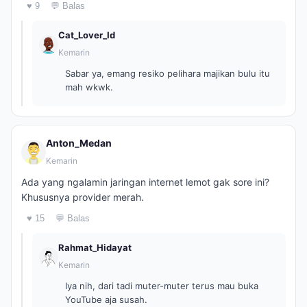
♥ 9
💬 Balas
Cat_Lover_Id
Kemarin
Sabar ya, emang resiko pelihara majikan bulu itu
mah wkwk.
Anton_Medan
Kemarin
Ada yang ngalamin jaringan internet lemot gak sore ini?
Khususnya provider merah.
♥ 15
💬 Balas
Rahmat_Hidayat
Kemarin
Iya nih, dari tadi muter-muter terus mau buka
YouTube aja susah.