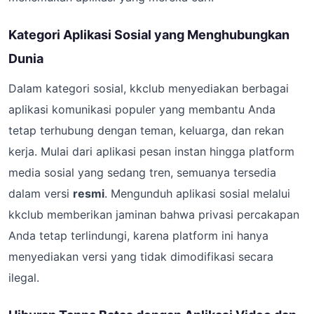
Kategori Aplikasi Sosial yang Menghubungkan
Dunia
Dalam kategori sosial, kkclub menyediakan berbagai
aplikasi komunikasi populer yang membantu Anda
tetap terhubung dengan teman, keluarga, dan rekan
kerja. Mulai dari aplikasi pesan instan hingga platform
media sosial yang sedang tren, semuanya tersedia
dalam versi
resmi
. Mengunduh aplikasi sosial melalui
kkclub memberikan jaminan bahwa privasi percakapan
Anda tetap terlindungi, karena platform ini hanya
menyediakan versi yang tidak dimodifikasi secara
ilegal.