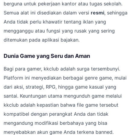
berguna untuk pekerjaan kantor atau tugas sekolah.
Semua alat ini disediakan dalam versi
resmi
, sehingga
Anda tidak perlu khawatir tentang iklan yang
mengganggu atau fungsi yang rusak yang sering
ditemukan pada aplikasi bajakan.
Dunia Game yang Seru dan Aman
Bagi para gamer, kkclub adalah surga tersembunyi.
Platform ini menyediakan berbagai genre game, mulai
dari aksi, strategi, RPG, hingga game kasual yang
santai. Keuntungan utama mengunduh game melalui
kkclub adalah kepastian bahwa file game tersebut
kompatibel dengan perangkat Anda dan tidak
mengandung modifikasi berbahaya yang bisa
menyebabkan akun game Anda terkena banned.