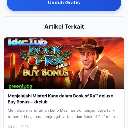
Unduh Gratis
Artikel Terkait
Menjelajahi Misteri Kuno dalam Book of Ra™ deluxe
Buy Bonus – kkclub
Menjelajahi reruntuhan kuno Mesir selalu menjadi daya tarik
tersendiri bagi para penjelajah virtual, dan Book of Ra™ deluxe
Buy Bonus...
04 Agu 2026