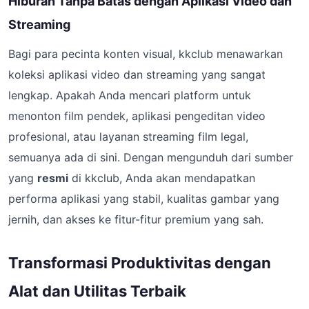
Hiburan Tanpa Batas dengan Aplikasi Video dan
Streaming
Bagi para pecinta konten visual, kkclub menawarkan
koleksi aplikasi video dan streaming yang sangat
lengkap. Apakah Anda mencari platform untuk
menonton film pendek, aplikasi pengeditan video
profesional, atau layanan streaming film legal,
semuanya ada di sini. Dengan mengunduh dari sumber
yang
resmi
di kkclub, Anda akan mendapatkan
performa aplikasi yang stabil, kualitas gambar yang
jernih, dan akses ke fitur-fitur premium yang sah.
Transformasi Produktivitas dengan
Alat dan Utilitas Terbaik