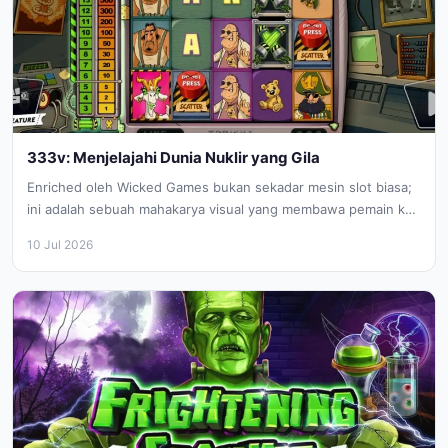
333v: Menjelajahi Dunia Nuklir yang Gila
Enriched oleh Wicked Games bukan sekadar mesin slot biasa;
ini adalah sebuah mahakarya visual yang membawa pemain ke
dalam mimpi...
10 Jul 2026