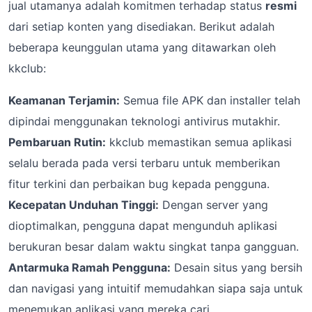
jual utamanya adalah komitmen terhadap status
resmi
dari setiap konten yang disediakan. Berikut adalah
beberapa keunggulan utama yang ditawarkan oleh
kkclub:
Keamanan Terjamin:
Semua file APK dan installer telah
dipindai menggunakan teknologi antivirus mutakhir.
Pembaruan Rutin:
kkclub memastikan semua aplikasi
selalu berada pada versi terbaru untuk memberikan
fitur terkini dan perbaikan bug kepada pengguna.
Kecepatan Unduhan Tinggi:
Dengan server yang
dioptimalkan, pengguna dapat mengunduh aplikasi
berukuran besar dalam waktu singkat tanpa gangguan.
Antarmuka Ramah Pengguna:
Desain situs yang bersih
dan navigasi yang intuitif memudahkan siapa saja untuk
menemukan aplikasi yang mereka cari.