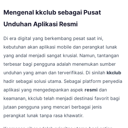
Mengenal kkclub sebagai Pusat
Unduhan Aplikasi Resmi
Di era digital yang berkembang pesat saat ini,
kebutuhan akan aplikasi mobile dan perangkat lunak
yang andal menjadi sangat krusial. Namun, tantangan
terbesar bagi pengguna adalah menemukan sumber
unduhan yang aman dan terverifikasi. Di sinilah
kkclub
hadir sebagai solusi utama. Sebagai platform penyedia
aplikasi yang mengedepankan aspek
resmi
dan
keamanan, kkclub telah menjadi destinasi favorit bagi
jutaan pengguna yang mencari berbagai jenis
perangkat lunak tanpa rasa khawatir.