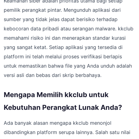
Keamanan siber adalah prioritas utama bagi setiap
pemilik perangkat pintar. Mengunduh aplikasi dari
sumber yang tidak jelas dapat berisiko terhadap
kebocoran data pribadi atau serangan malware. kkclub
memahami risiko ini dan menerapkan standar kurasi
yang sangat ketat. Setiap aplikasi yang tersedia di
platform ini telah melalui proses verifikasi berlapis
untuk memastikan bahwa file yang Anda unduh adalah
versi asli dan bebas dari skrip berbahaya.
Mengapa Memilih kkclub untuk
Kebutuhan Perangkat Lunak Anda?
Ada banyak alasan mengapa kkclub menonjol
dibandingkan platform serupa lainnya. Salah satu nilai