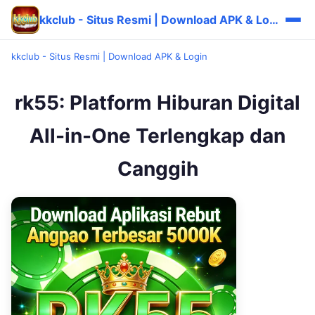
kkclub - Situs Resmi | Download APK & Login
kkclub - Situs Resmi | Download APK & Login
rk55: Platform Hiburan Digital
All-in-One Terlengkap dan
Canggih