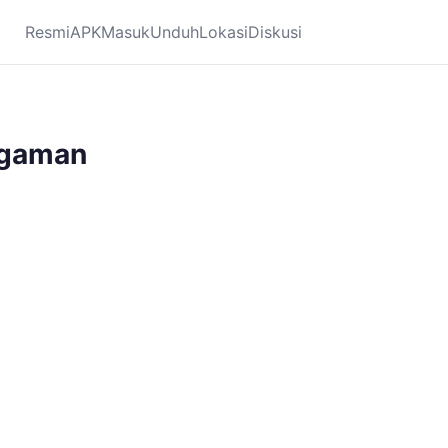
Resmi
APK
Masuk
Unduh
Lokasi
Diskusi
ggaman