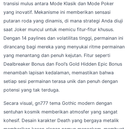
transisi mulus antara Mode Klasik dan Mode Poker
yang inovatif. Mekanisme ini memberikan sensasi
putaran roda yang dinamis, di mana strategi Anda diuji
saat Joker muncul untuk memicu fitur-fitur khusus.
Dengan 14 paylines dan volatilitas tinggi, permainan ini
dirancang bagi mereka yang menyukai ritme permainan
yang menantang dan penuh kejutan. Fitur seperti
Dealbreaker Bonus dan Fool’s Gold Hidden Epic Bonus
menambah lapisan kedalaman, memastikan bahwa
setiap sesi permainan terasa unik dan penuh dengan
potensi yang tak terduga.
Secara visual, gn777 tema Gothic modern dengan
sentuhan kosmik memberikan atmosfer yang sangat
kohesif. Desain karakter Death yang bergaya metalik